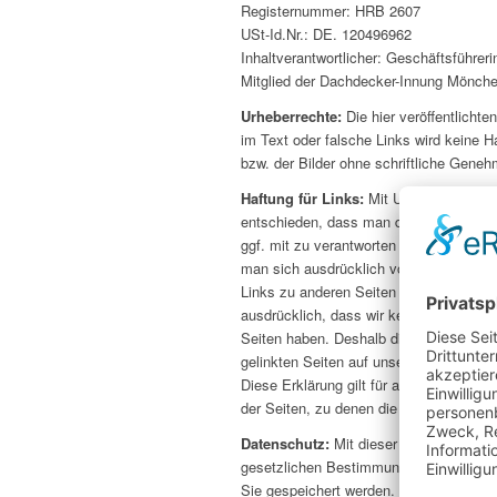
Registernummer: HRB 2607
USt-Id.Nr.: DE. 120496962
Inhaltverantwortlicher: Geschäftsführe
Mitglied der Dachdecker-Innung Mönch
Urheberrechte:
Die hier veröffentlichte
im Text oder falsche Links wird keine 
bzw. der Bilder ohne schriftliche Geneh
Haftung für Links:
Mit Urteil vom 12. 
entschieden, dass man durch die Ausbrin
ggf. mit zu verantworten hat. Dies kann
man sich ausdrücklich von diesen Inhalt
Links zu anderen Seiten im Internet geleg
ausdrücklich, dass wir keinerlei Einflus
Seiten haben. Deshalb distanzieren wir u
gelinkten Seiten auf unserer Homepage 
Diese Erklärung gilt für alle auf unsere
der Seiten, zu denen die bei uns sichtb
Datenschutz:
Mit dieser Erklärung zum
gesetzlichen Bestimmungen darüber in
Sie gespeichert werden. Der Schutz Ihr