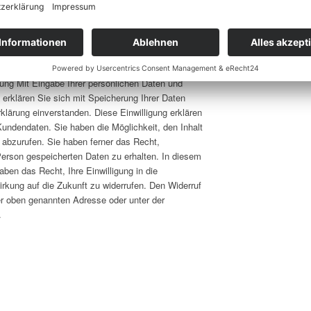
elegenheit. Daher erfolgt die Erhebung,
lung von Daten unserer Kunden immer in
tenschutzgesetzen und übrigen Bestimmungen.
die im Kontaktdatenformular von Ihnen
er Daten an Dritte erfolgt nicht. Einwilligung und
ung Mit Eingabe Ihrer persönlichen Daten und
erklären Sie sich mit Speicherung Ihrer Daten
ärung einverstanden. Diese Einwilligung erklären
Kundendaten. Sie haben die Möglichkeit, den Inhalt
it abzurufen. Sie haben ferner das Recht,
Person gespeicherten Daten zu erhalten. In diesem
aben das Recht, Ihre Einwilligung in die
irkung auf die Zukunft zu widerrufen. Den Widerruf
er oben genannten Adresse oder unter der
.