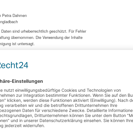
rin Petra Dahmen
engladbach
n Daten sind urheberrechtlich geschützt. Für Fehler
Haftung übernommen. Die Verwendung der Inhalte
migung ist untersagt.
Mai 1998 hat das Landgericht Hamburg
gung eines Links die Inhalte der gelinkten Seite
, so das LG, nur dadurch verhindert werden, dass
en distanziert. Wir haben auf unseren Seiten
t. Für alle diese Links gilt: Wir erklären
s auf die Gestaltung und die Inhalte der gelinkten
ns hiermit ausdrücklich von allen Inhalten aller
und machen uns diese Inhalte nicht zu Eigen.
r Homepage angezeigten Links und für alle Inhalte
aren Banner, Buttons und Links führen.
 Datenschutz möchten wir Sie entsprechenden
formieren, welche personenbezogenen Daten über
er persönlichen Daten ist für unser Unternehmen